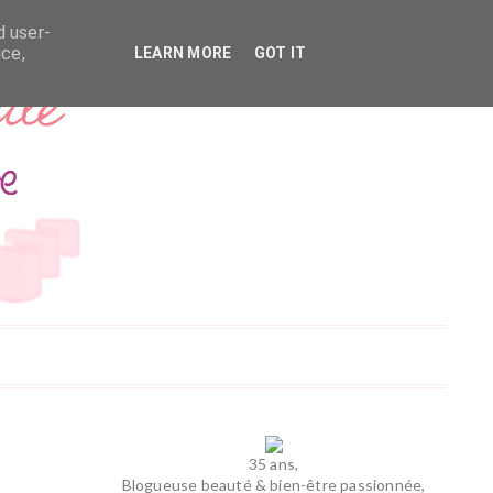
d user-
ice,
LEARN MORE
GOT IT
35 ans,
Blogueuse beauté & bien-être passionnée,