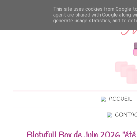
This site uses cookies from Google to 
agent are shared with Google along wi
generate usage statistics, and to de
ACCUEIL
CONTA
Biotyfull Box de Juin 2026 "été 