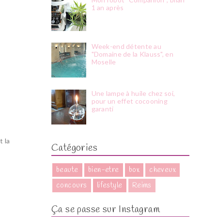
1 an après
Week-end détente au
"Domaine de la Klauss", en
Moselle
Une lampe à huile chez soi,
pour un effet cocooning
garanti
t la
Catégories
beaute
bien-etre
box
cheveux
concours
lifestyle
Reims
Ça se passe sur Instagram