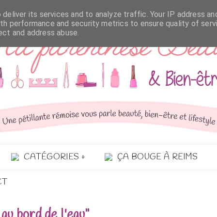
deliver its services and to analyze traffic. Your IP address an
th performance and security metrics to ensure quality of serv
tect and address abuse.
CATÉGORIES
ÇA BOUGE À REIMS
CT
au bord de l'eau"