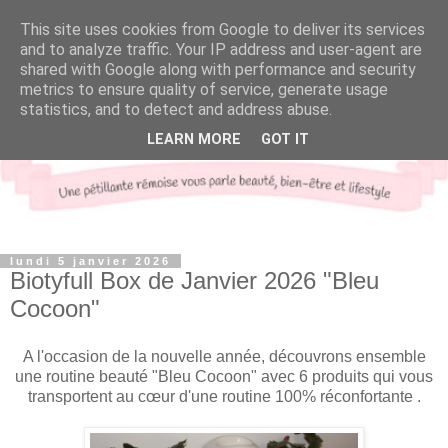
This site uses cookies from Google to deliver its services
and to analyze traffic. Your IP address and user-agent are
shared with Google along with performance and security
metrics to ensure quality of service, generate usage
statistics, and to detect and address abuse.
LEARN MORE
GOT IT
lundi 5 janvier 2026
Biotyfull Box de Janvier 2026 "Bleu
Cocoon"
A l'occasion de la nouvelle année, découvrons ensemble
une routine beauté "Bleu Cocoon" avec 6 produits qui vous
transportent au cœur d'une routine 100% réconfortante .