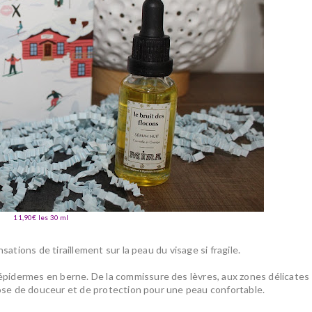
11,90€ les 30 ml
sations de tiraillement sur la peau du visage si fragile
.
pidermes en berne. De la commissure des lèvres, aux zones délicates
se de douceur et de protection
pour une
peau confortable.