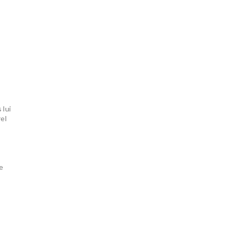
 lui
el
se