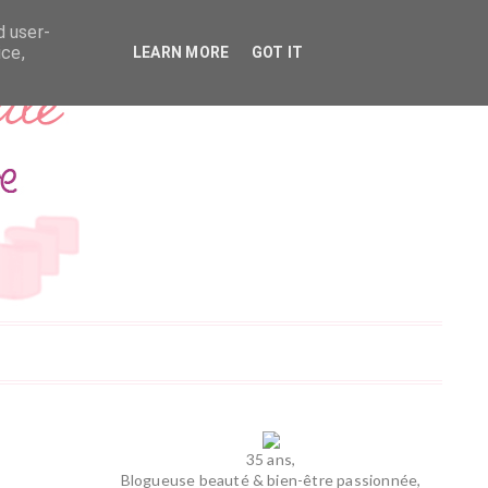
d user-
ice,
LEARN MORE
GOT IT
35 ans,
Blogueuse beauté & bien-être passionnée,