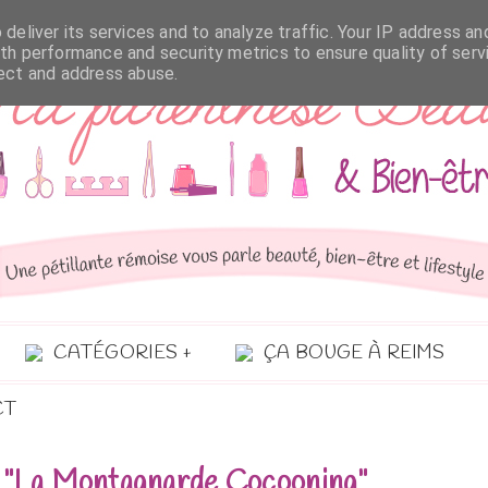
deliver its services and to analyze traffic. Your IP address an
th performance and security metrics to ensure quality of serv
tect and address abuse.
CATÉGORIES
ÇA BOUGE À REIMS
CT
: "La Montagnarde Cocooning"