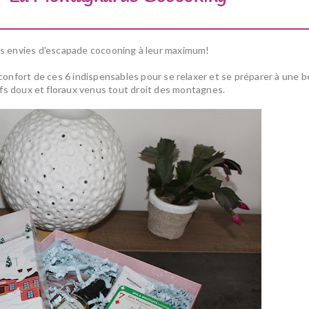
es envies
d’escapade cocooning
à leur maximum!
éconfort de ces 6 indispensables pour se relaxer et se préparer à une b
ifs doux et floraux venus tout droit des montagnes.