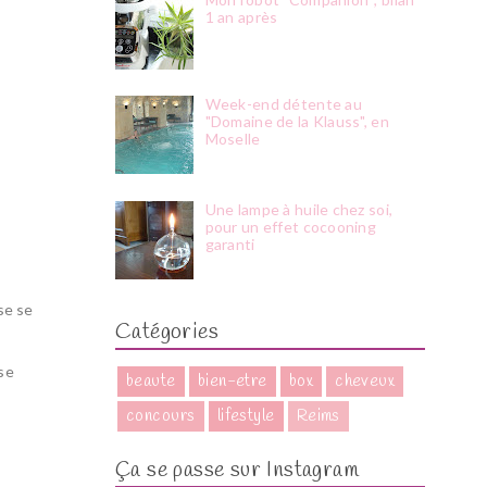
1 an après
Week-end détente au
"Domaine de la Klauss", en
Moselle
Une lampe à huile chez soi,
pour un effet cocooning
garanti
use
se
Catégories
ose
beaute
bien-etre
box
cheveux
concours
lifestyle
Reims
Ça se passe sur Instagram