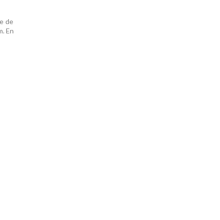
re de
m. En