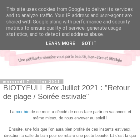
This site uses cookies from Google to deliver its services
and to analyze traffic. Your IP address and user-agent are
shared with Google along with performance and security
metrics to ensure quality of service, generate usage
statistics, and to detect and address abuse.
LEARN MORE
GOT IT
mercredi 7 juillet 2021
BIOTYFULL Box Juillet 2021 : "Retour
de plage / Soirée estivale"
La
box bio
de ce mois a décidé de nous faire partir en vacances et
même mieux, de nous envoyer au soleil !
Ensuite, une fois que l'on aura bien profité de ces instants estivaux,
direction la salle de bain pour se refaire une petite beauté. Et c'est là que