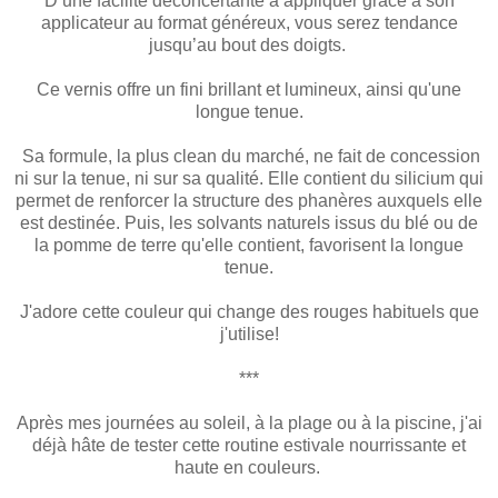
D’une facilité déconcertante à appliquer grâce à
son
applicateur au format généreux
, vous serez tendance
jusqu’au bout des doigts.
Ce vernis offre
un fini brillant et lumineux, ainsi qu'une
longue tenue.
Sa formule, la plus clean du marché, ne fait de concession
ni sur la tenue, ni sur sa qualité. Elle contient du silicium qui
permet de renforcer la structure des phanères auxquels elle
est destinée. Puis, les solvants naturels issus du blé ou de
la pomme de terre qu'elle contient, favorisent la longue
tenue.
J'adore cette couleur qui change des rouges habituels que
j'utilise!
***
Après mes journées au soleil, à la plage ou à la piscine, j'ai
déjà hâte de tester cette r
outine estivale
nourrissante et
haute en couleurs
.