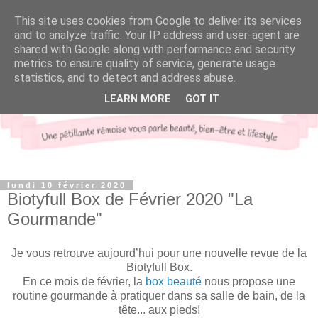
This site uses cookies from Google to deliver its services
and to analyze traffic. Your IP address and user-agent are
shared with Google along with performance and security
metrics to ensure quality of service, generate usage
statistics, and to detect and address abuse.
LEARN MORE
GOT IT
lundi 10 février 2020
Biotyfull Box de Février 2020 "La
Gourmande"
Je vous retrouve aujourd’hui pour une nouvelle revue de la
Biotyfull Box.
En ce mois de février, la
box beauté
nous propose une
routine gourmande à pratiquer dans sa salle de bain, de la
tête... aux pieds!