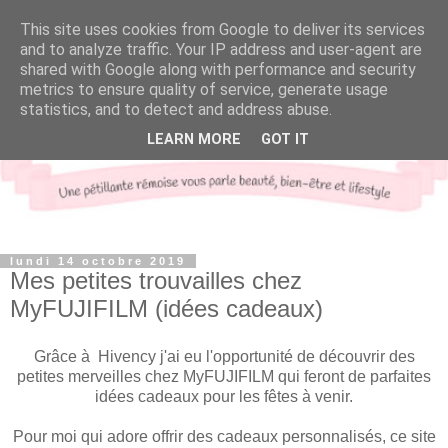
This site uses cookies from Google to deliver its services
and to analyze traffic. Your IP address and user-agent are
shared with Google along with performance and security
metrics to ensure quality of service, generate usage
statistics, and to detect and address abuse.
LEARN MORE
GOT IT
lundi 14 octobre 2019
Mes petites trouvailles chez
MyFUJIFILM (idées cadeaux)
Grâce à Hivency j'ai eu l'opportunité de découvrir des
petites merveilles chez MyFUJIFILM qui feront de parfaites
idées cadeaux pour les fêtes à venir.
Pour moi qui adore offrir des cadeaux personnalisés, ce site