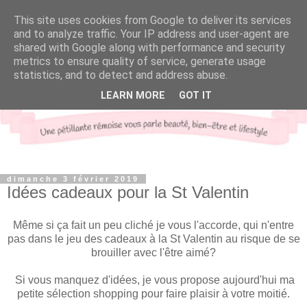
This site uses cookies from Google to deliver its services
and to analyze traffic. Your IP address and user-agent are
shared with Google along with performance and security
metrics to ensure quality of service, generate usage
statistics, and to detect and address abuse.
LEARN MORE
GOT IT
dimanche 3 février 2019
Idées cadeaux pour la St Valentin
Même si ça fait un peu cliché je vous l'accorde, qui n'entre
pas dans le jeu des cadeaux à la St Valentin au risque de se
brouiller avec l'être aimé?
Si vous manquez d'idées, je vous propose aujourd'hui ma
petite sélection shopping pour faire plaisir à votre moitié.