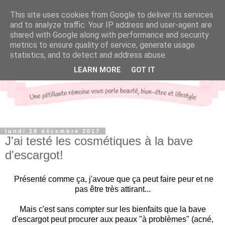
This site uses cookies from Google to deliver its services
and to analyze traffic. Your IP address and user-agent are
shared with Google along with performance and security
metrics to ensure quality of service, generate usage
statistics, and to detect and address abuse.
LEARN MORE
GOT IT
lundi 18 décembre 2017
J'ai testé les cosmétiques à la bave
d'escargot!
Présenté comme ça, j'avoue que ça peut faire peur et ne
pas être très attirant...
Mais c'est sans compter sur les bienfaits que la bave
d'escargot peut procurer aux peaux "à problèmes" (acné,