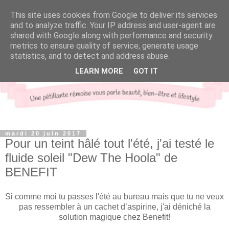
This site uses cookies from Google to deliver its services
and to analyze traffic. Your IP address and user-agent are
shared with Google along with performance and security
metrics to ensure quality of service, generate usage
statistics, and to detect and address abuse.
LEARN MORE
GOT IT
mardi 20 juin 2017
Pour un teint hâlé tout l'été, j'ai testé le
fluide soleil "Dew The Hoola" de
BENEFIT
Si comme moi tu passes l'été au bureau mais que tu ne veux
pas ressembler à un cachet d’aspirine, j'ai déniché la
solution magique chez Benefit!