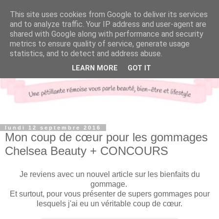
This site uses cookies from Google to deliver its services
and to analyze traffic. Your IP address and user-agent are
shared with Google along with performance and security
metrics to ensure quality of service, generate usage
statistics, and to detect and address abuse.
LEARN MORE
GOT IT
lundi 12 septembre 2016
Mon coup de cœur pour les gommages
Chelsea Beauty + CONCOURS
Je reviens avec un nouvel article sur les bienfaits du
gommage.
Et surtout, pour vous présenter de supers gommages pour
lesquels j'ai eu un véritable coup de cœur.