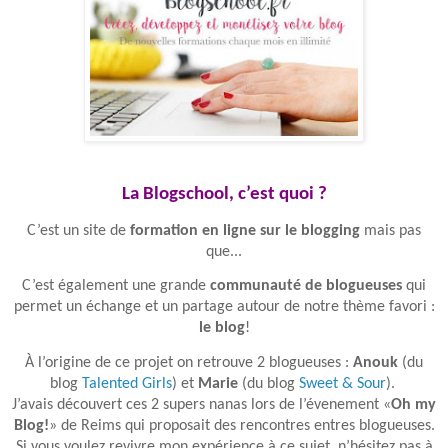
La Blogschool, c’est quoi ?
C’est un site de
formation en ligne sur le blogging
mais pas
que...
C’est également une grande
communauté de blogueuses
qui
permet un échange et un partage autour de notre thème favori :
le blo
g
!
À l’origine de ce projet on retrouve 2 blogueuses :
Anouk
(du
blog
Talented Girls
) et
Marie
(du blog
Sweet & Sour
).
J’avais découvert ces 2 supers nanas lors de l’évenement «
Oh my
Blog!
» de Reims qui proposait des rencontres entres blogueuses.
Si vous voulez revivre mon expérience à ce sujet, n’hésitez pas à