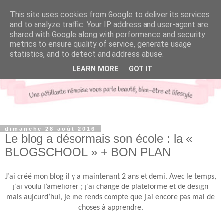
This site uses cookies from Google to deliver its services
and to analyze traffic. Your IP address and user-agent are
shared with Google along with performance and security
metrics to ensure quality of service, generate usage
statistics, and to detect and address abuse.
LEARN MORE
GOT IT
dimanche 28 août 2016
Le blog a désormais son école : la «
BLOGSCHOOL » + BON PLAN
J’ai créé mon blog il y a maintenant 2 ans et demi. Avec le temps,
j’ai voulu l’améliorer ; j’ai changé de plateforme et de design
mais aujourd’hui, je me rends compte que j’ai encore pas mal de
choses à apprendre.