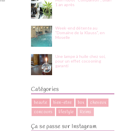
nsi
1 an après
Week-end détente au
"Domaine de la Klauss", en
Moselle
Une lampe à huile chez soi,
pour un effet cocooning
garanti
Catégories
beaute
bien-etre
box
cheveux
concours
lifestyle
Reims
Ça se passe sur Instagram