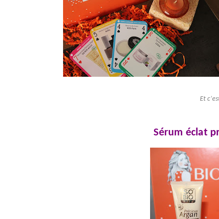
Et c’e
Sérum éclat pr