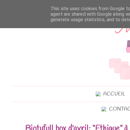
This site uses cookies from Google to 
agent are shared with Google along wi
generate usage statistics, and to de
ACCUEIL
CONTA
Biotyfull box d'avril: "Ethique" à