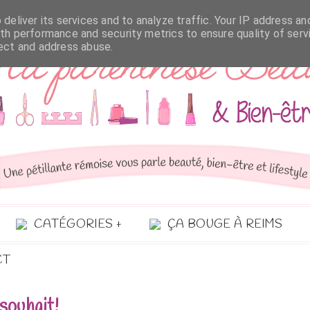
deliver its services and to analyze traffic. Your IP address an
th performance and security metrics to ensure quality of serv
tect and address abuse.
CATÉGORIES
ÇA BOUGE À REIMS
CT
 souhait!