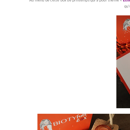
Au menu de cette box de printemps qui a pour thème «
Eth
qu’