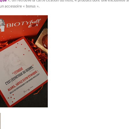
ique
», on retrouve la carte citation du mois, 4 produits dont une exclusivité ai
un accessoire « bonus ».