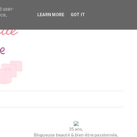
d user-
ice,
LEARN MORE
GOT IT
35 ans,
Blogueuse beauté & bien-être passionnée,