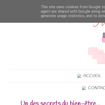
This site uses cookies from Google to 
agent are shared with Google along wi
generate usage statistics, and to de
ACCUEIL
CONTA
Un des secrets du bien-être...