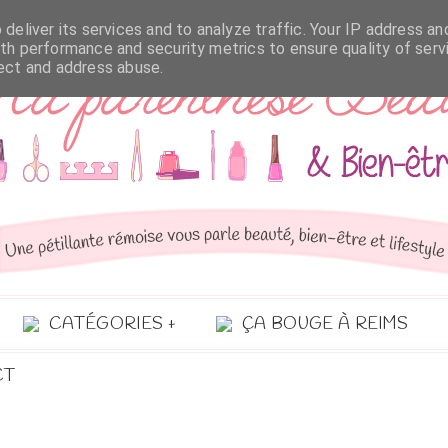
deliver its services and to analyze traffic. Your IP address an
th performance and security metrics to ensure quality of serv
tect and address abuse.
CATÉGORIES
ÇA BOUGE À REIMS
CT