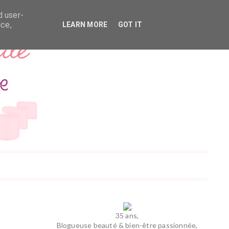
d user-
ice,
LEARN MORE
GOT IT
35 ans,
Blogueuse beauté & bien-être passionnée,