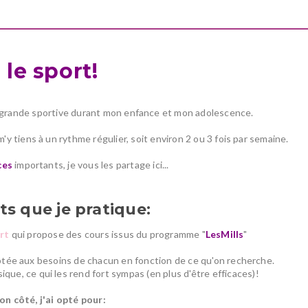
.
l
e
sport!
e grande sportive durant mon enfance et mon adolescence.
 m'y tiens à un rythme régulier, soit environ 2 ou 3 fois par semaine.
ces
importants, je vous les partage ici...
ts que je pratique:
rt
qui propose des cours issus du programme "
LesMills
"
ptée aux besoins de chacun en fonction de ce qu'on recherche.
ue, ce qui les rend fort sympas (en plus d'être efficaces)!
n côté, j'ai opté pour: